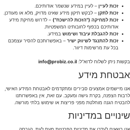
זכות לעיין
– לעיין במידע שנשמר אודותיכם.
זכות לתקן
– לבקש תיקון מידע שאינו מדויק, מלא או מעודכן.
זכות למחיקה ("הזכות להישכח")
– לדרוש מחיקת מידע
אודותיכם בכפוף לחובותינו המשפטיות.
זכות להגבלת עיבוד ושימוש
במידע.
זכות להתנגד לשיווק ישיר
– באפשרותכם להסיר עצמכם
בכל עת מרשימות דיוור.
קשות ניתן לשלוח לדוא"ל:
info@probiz.co.il
בטחת מידע
נו מיישמים אמצעים סבירים ומתקדמים לאבטחת המידע האישי,
רבות הצפנה, בקרת גישה ומעקב. עם זאת, אין באפשרותנו
הבטיח הגנה מוחלטת מפני פריצות או שימוש בלתי מורשה.
ינויים במדיניות
נו רשאים לעדכן את מדיניות הפרטיות מעת לעת. הגרסה