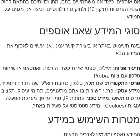
נו אוספים, כיצד אנו משתמשים בהם, מהן זכויותיכם בהתאם לחוק
הגנת הפרטיות (תיקון 13) ולחוקים הרלוונטיים, וכיצד אנו מגנים על
מידע.
וגי המידע שאנו אוספים
עת השימוש באתר או ביצירת קשר עמנו, אנו עשויים לאסוף את
מידע הבא:
יעוד פניות
: מיילים, טפסי יצירת קשר, הודעות וואטסאפ או שיחות
לפון עם צוות Probiz.
רטי התקשרות
: שם מלא, טלפון, כתובת דוא"ל, שם חברה ותפקיד.
ידע עסקי
: פרטי השירות בו אתם מתעניינים, תחומי עיסוק, תקציב
רסום משוער.
מידע טכני
: כתובת IP, סוג דפדפן, מערכת הפעלה,
יות (Cookies) ומידע סטטיסטי על פעילות באתר.
טרות השימוש במידע
מידע נאסף ומשמש לצרכים הבאים: