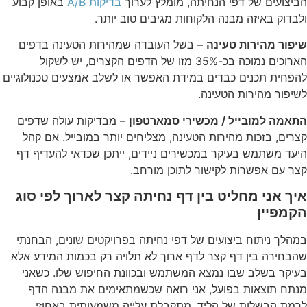
הביצועים של דפי הנחיתה, מומלץ לערוך
בדיקות A/B
באופן קבוע
ולבדוק באיזה מבנה הלקוחות מגיבים טוב יותר.
שיפור מהירות טעינה
– בשל העובדה שמהירות הטעינה בדפים
הארוכים נמוכה בכ-35% מזו של הדפים הקצרים, יש לשקול
להפחית תכנים כבדים במידת האפשר או לשלב אמצעים טכנולוגיים
לשיפור מהירות הטעינה.
התאמה למובייל / מכשירי סמארטפון
– מבדיקות עולה שדפים
קצרים, בזכות מהירות הטעינה, מצליחים יותר במובייל. אם קהל
היעד משתמש בעיקר במכשירים ניידים, ייתכן שכדאי להעדיף דף
קצר עם אפשרות לקישור לתוכן מורחב.
איך אני מחליט בין דף נחיתה קצר לארוך לפי סוג
הקמפיין
במהלך ניתוח ביצועים של דפי נחיתה בפרויקטים שונים, הבחנתי
שהבחירה בין דף קצר לדף ארוך לא תלויה רק בכמות המידע אלא
בעיקר בשלב שבו נמצא המשתמש ובכוונת החיפוש שלו. כשאני
מנתח תוצאות בפועל, אני רואה שכשמתאימים את מבנה הדף
לרמת הבשלות של הליד, מתקבלת עלייה משמעותית באחוזי