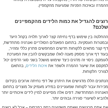
ההמרה ובאיכות הפניות שמגיעות מהקמפיין.
רוצים להגדיל את כמות הלידים מהקמפיינים
שלכם?
ההחלטה בין שימוש בדף נחיתה קצר לארוך תלויה בקהל היעד
ובמטרות העסקיות. בתחום הפאנלים הסולריים ואנרגיה מתחדשת,
דף קצר מתאים ללקוחות חדשים המחפשים פתרון כללי ומהיר,
בעוד דף ארוך מספק מענה לאלו שמבקשים להבין את המערכת
לעומקם. ניסוי זה מדגים כיצד שימוש מושכל בשני סוגי הדפים יכול
למקסם את שיעור ההמרה ולשפר את
איכות הלידים
, בהתאם
לצורכי הלקוחות.
הנתונים הללו מדגישים את היתרון של דפי נחיתה ארוכים בקידום
מכירות עבור לקוחות שמעוניינים במידע מעמיק על מוצרים בתחום
האנרגיה המתחדשת. דפים אלה מסייעים למיין לידים איכותיים יותר
ולהביא לשיעורי סגירה גבוהים יותר.
אם אתם מרגישים שאתם משקיעים כסף בפרסום – אבל לא רואים