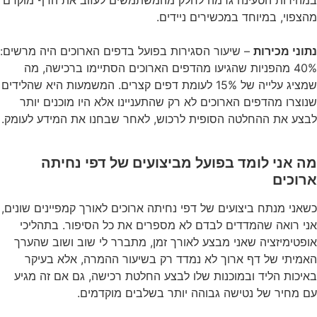
במהירות הטעינה גרמה לחלק מהמשתמשים לעזוב את הדף מוקדם
מהצפוי, במיוחד במכשירים ניידים.
נתוני מכירות
– שיעור הסגירות בפועל בדפים הארוכים היה מרשים:
40% מהפניות שהגיעו מהדפים הארוכים הסתיימו ברכישה, מה
שמציג עלייה של 15% לעומת דפים קצרים. המשמעות היא שהלידים
שנוצרו מהדפים הארוכים לא רק שהתעניינו אלא היו מוכנים יותר
לבצע את ההחלטה הסופית לרכוש, לאחר שבחנו את המידע לעומק.
מה אני לומד בפועל מביצועים של דפי נחיתה
ארוכים
כשאני מנתח ביצועים של דפי נחיתה ארוכים לאורך קמפיינים שונים,
אני רואה שהמדדים לבדם לא מספרים את כל הסיפור. בתהליכי
אופטימיזציה שאני מבצע לאורך זמן, מתברר לי שוב ושוב שהערך
האמיתי של דף ארוך לא נמדד רק בשיעור ההמרה, אלא בעיקר
באיכות הליד ובמוכנות שלו לבצע החלטת רכישה, גם אם זה מגיע
עם מחיר של נטישה גבוהה יותר בשלבים מוקדמים.