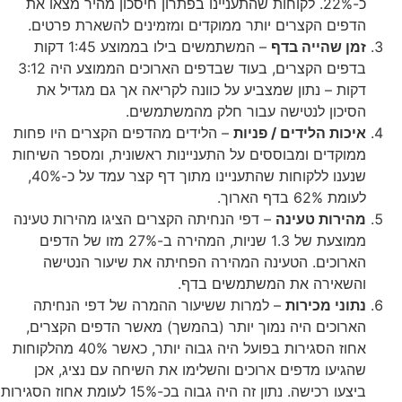
כ-22%. לקוחות שהתעניינו בפתרון חיסכון מהיר מצאו את
הדפים הקצרים יותר ממוקדים ומזמינים להשארת פרטים.
זמן שהייה בדף
– המשתמשים בילו בממוצע 1:45 דקות
בדפים הקצרים, בעוד שבדפים הארוכים הממוצע היה 3:12
דקות – נתון שמצביע על כוונה לקריאה אך גם מגדיל את
הסיכון לנטישה עבור חלק מהמשתמשים.
איכות הלידים / פניות
– הלידים מהדפים הקצרים היו פחות
ממוקדים ומבוססים על התעניינות ראשונית, ומספר השיחות
שנענו ללקוחות שהתעניינו מתוך דף קצר עמד על כ-40%,
לעומת 62% בדף הארוך.
מהירות טעינה
– דפי הנחיתה הקצרים הציגו מהירות טעינה
ממוצעת של 1.3 שניות, המהירה ב-27% מזו של הדפים
הארוכים. הטעינה המהירה הפחיתה את שיעור הנטישה
והשאירה את המשתמשים בדף.
נתוני מכירות
– למרות ששיעור ההמרה של דפי הנחיתה
הארוכים היה נמוך יותר (בהמשך) מאשר הדפים הקצרים,
אחוז הסגירות בפועל היה גבוה יותר, כאשר 40% מהלקוחות
שהגיעו מדפים ארוכים והשלימו את השיחה עם נציג, אכן
ביצעו רכישה. נתון זה היה גבוה בכ-15% לעומת אחוז הסגירות