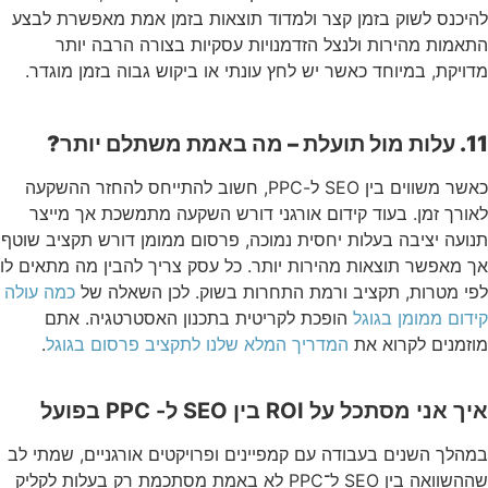
להיכנס לשוק בזמן קצר ולמדוד תוצאות בזמן אמת מאפשרת לבצע
התאמות מהירות ולנצל הזדמנויות עסקיות בצורה הרבה יותר
מדויקת, במיוחד כאשר יש לחץ עונתי או ביקוש גבוה בזמן מוגדר.
11. עלות מול תועלת – מה באמת משתלם יותר?
כאשר משווים בין SEO ל-PPC, חשוב להתייחס להחזר ההשקעה
לאורך זמן. בעוד קידום אורגני דורש השקעה מתמשכת אך מייצר
תנועה יציבה בעלות יחסית נמוכה, פרסום ממומן דורש תקציב שוטף
אך מאפשר תוצאות מהירות יותר. כל עסק צריך להבין מה מתאים לו
לפי מטרות, תקציב ורמת התחרות בשוק. לכן השאלה של
כמה עולה
קידום ממומן בגוגל
הופכת לקריטית בתכנון האסטרטגיה. אתם
מוזמנים לקרוא את
המדריך המלא שלנו לתקציב פרסום בגוגל
.
איך אני מסתכל על ROI בין SEO ל- PPC בפועל
במהלך השנים בעבודה עם קמפיינים ופרויקטים אורגניים, שמתי לב
שההשוואה בין SEO ל־PPC לא באמת מסתכמת רק בעלות לקליק