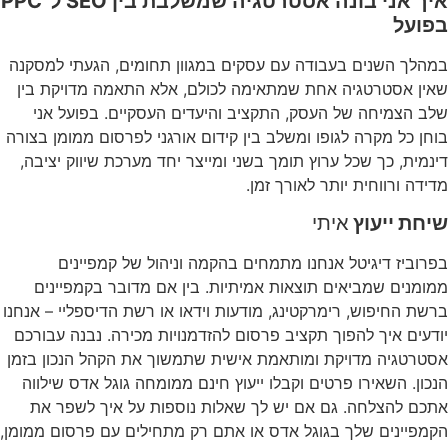
איך אני בונה אסטרטגיה שמשלבת בין SEO ל־PPC
בפועל
במהלך השנים בעבודה עם עסקים במגוון תחומים, הגעתי למסקנה
שאין אסטרטגיה אחת שמתאימה לכולם, אלא התאמה מדויקת בין
שלב הצמיחה של העסק, התקציב והיעדים העסקיים. בפועל אני
בוחן כל מקרה לגופו ומשלב בין קידום אורגני לפרסום ממומן בצורה
דינמית, כך שכל ערוץ תומך בשני ומייצר יחד מערכת שיווק יציבה,
מדידה ורווחית יותר לאורך זמן.
שיחת ייעוץ
איתי
בפרוביז דיגיטל אנחנו מתמחים בהקמה וניהול של קמפיינים
ממומנים שמביאים תוצאות אמיתיות. בין אם מדובר בקמפיינים
ברשת החיפוש, רימרקטינג, מודעות וידאו או רשת הדיספליי – אנחנו
יודעים איך להפוך תקציב פרסום להזדמנויות מכירה. נבנה עבורכם
אסטרטגיה מדויקת ומותאמת אישית שתמשוך את הקהל הנכון בזמן
הנכון. השאירו פרטים וקבלו ייעוץ חינם ממומחה גוגל אדס שילווה
אתכם להצלחה. גם אם יש לך שאלות נוספות על איך לשפר את
הקמפיינים שלך בגוגל אדס או אתם רק מתחילים עם פרסום ממומן,