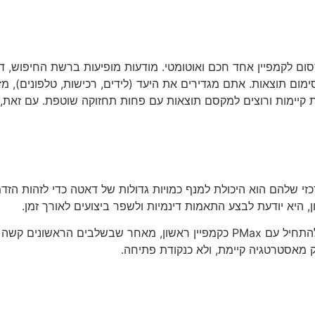
 לקמפיין אחד חכם ואוטומטי. מודעות מופיעות ברשת החיפוש, דיספליי
 תוצאות. אתם מגדירים את היעד (לידים, רכישות, טלפונים), מזינ
קיימות ורוצים למקסם תוצאות עם פחות תחזוקה שוטפת. עם זאת, 
Performance Ma ראיתי שהיתרון המרכזי שלהם הוא היכולת למנף כמויות גדולות של דאט
ן, היא יודעת לבצע התאמות דינמיות ולשפר ביצועים לאורך זמן.
עם זאת, מניסיון מצטבר בעבודה עם חשבונות שונים, פחות מומלץ להתחיל עם PMax כ
 מאסטרטגיה קיימת, ולא כנקודת פתיחה.