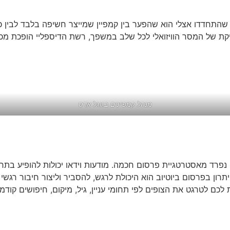
התחדדו אצלי הוא שהפער בין קמפיין שמייצר חשיפה בלבד לבין כז
יקת של המסר הוויזואלי לכל שלב במשפך, רשת הדיספליי הופכת מכ
מנהל קמפיינים בגוגל אדס
ק בלתי נפרד מאסטרטגיית פרסום חכמה. מודעות וידאו יכולות להופיע 
קצרות או מודעות שניתן לדלג עליהן אחרי 5 שניות. היתרון בפרסום ביוטיוב הוא היכולת לרגש, ל
 לטרגט את הצופים לפי תחומי עניין, גיל, מיקום, חיפושים קודמים 