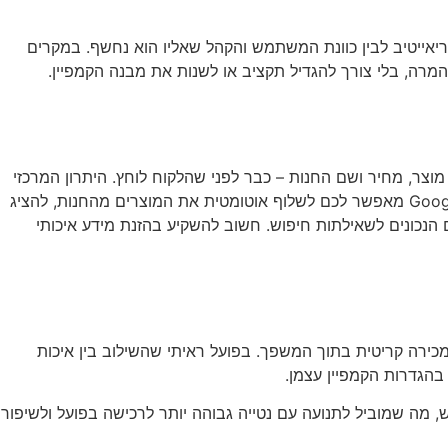
ריאייטיב לבין כוונת המשתמש והקהל שאליו הוא נחשף. במקרים
המרה, בלי צורך להגדיל תקציב או לשנות את מבנה הקמפיין.
צר, מחיר ושם החנות – כבר לפני שהלקוח לוחץ. היתרון המרכזי
של מודעות אלו הוא שהן ויזואליות, ממוקדות ומביאות גולשים עם כוונת רכישה גבוהה. החיבור בין Google Ads ל-Google Merchant Center מאפשר לכם לשלוף אוטומטית את המוצרים מהחנות, להציג
ם של גוגל כדי להתאים את המוצרים הנכונים לשאילתות חיפוש. חשוב להשקיע בהזנת מידע איכותי
ודעות Shopping הן לא רק ערוץ פרסום נוסף, אלא שכבת מכירה קריטית בתוך המשפך. בפועל ראיתי שהשילוב בין איכות
ש, מה שמוביל לתנועה עם נטייה גבוהה יותר לרכישה בפועל ולשיפור